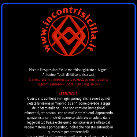
INCONTRI SICILIA
by piccoletrasgressioni.it
MENU
Nessun annuncio