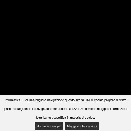
Informativa - Per una migliore navigazione questo sito fa uso di cookie propri e di terze
parti. Proseguendo la navigazione ne accetti l'utilizzo. Se desideri maggiori informazioni
leggi la nostra politica in materia di cookie.
Non mostrare più
Maggiori informazioni