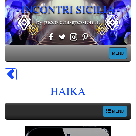
INCONTRI SICILIA
by piccoletrasgressioni.it
MENU
HAIKA
MENU