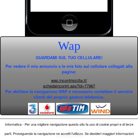
Wap
GUARDAMI SUL TUO CELLULARE!
Per vedere il mio annuncio e le mie foto sul cellulare collegati alla
pagina:
wap.incontrisicilia.it/
schedaincontri.asp?id=77967
Per abilitare la navigazione WAP è necessario contattare il servizio
clienti del proprio gestore telefonico.
Informativa - Per una migliore navigazione questo sito fa uso di cookie propri e di terze
Nigrelli Antonino Srl P.I./C.F. 01974570382 - Circuito
Piccole
parti. Proseguendo la navigazione ne accetti l'utilizzo. Se desideri maggiori informazioni
Trasgressioni ®