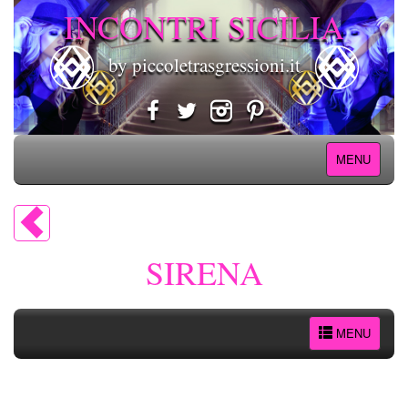
INCONTRI SICILIA
by piccoletrasgressioni.it
MENU
SIRENA
MENU