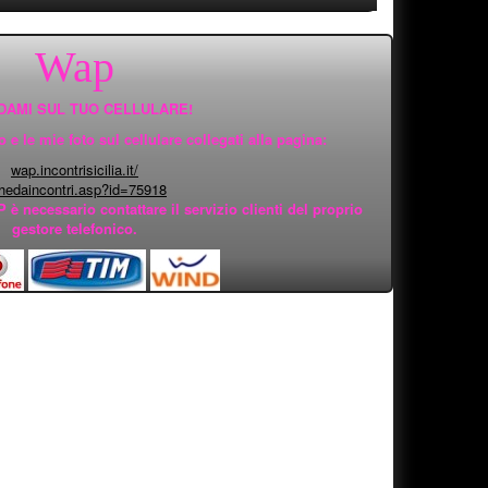
Wap
DAMI SUL TUO CELLULARE!
e le mie foto sul cellulare collegati alla pagina:
wap.incontrisicilia.it/
hedaincontri.asp?id=75918
 è necessario contattare il servizio clienti del proprio
gestore telefonico.