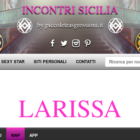
INCONTRI SICILIA
by piccoletrasgressioni.it
 SEXY STAR
SITI PERSONALI
CONTATTI
LARISSA
O
WAP
APP