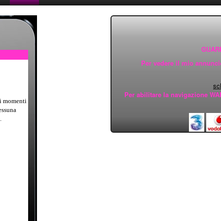
GUAR
Per vedere il mio annuncio 
sc
Per abilitare la navigazione WAP
oi momenti
nessuna
.