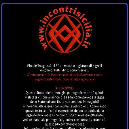
INCONTRI SICILIA
by piccoletrasgressioni.it
MENU
Nessun annuncio