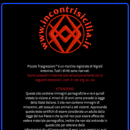
INCONTRI SICILIA
by piccoletrasgressioni.it
MENU
Nessun annuncio