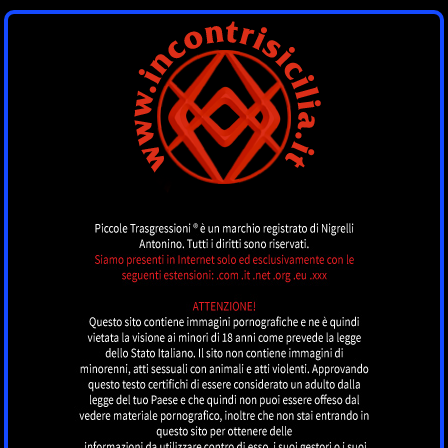
INCONTRI SICILIA
by piccoletrasgressioni.it
MENU
Nessun annuncio