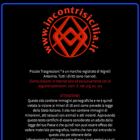
INCONTRI SICILIA
by piccoletrasgressioni.it
MENU
Nessun annuncio