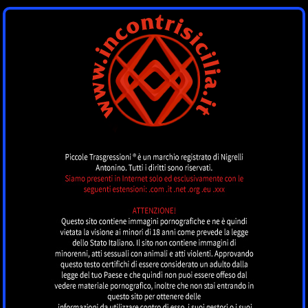
INCONTRI SICILIA
by piccoletrasgressioni.it
MENU
Nessun annuncio