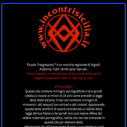
INCONTRI SICILIA
by piccoletrasgressioni.it
MENU
Nessun annuncio