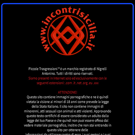
INCONTRI SICILIA
by piccoletrasgressioni.it
MENU
Nessun annuncio