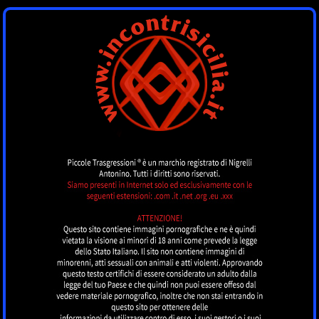
INCONTRI SICILIA
by piccoletrasgressioni.it
MENU
TOP CLASS